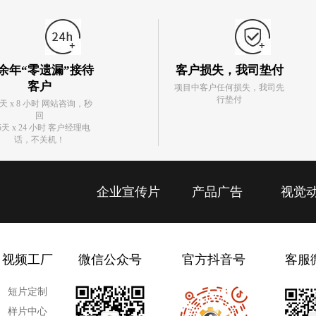
余年“零遗漏”接待
客户损失，我司垫付
客户
项目中客户任何损失，我司先
行垫付
5天 x 8 小时 网站咨询，秒
回
5天 x 24 小时 客户经理电
话，不关机！
企业宣传片
产品广告
视觉
视频工厂
微信公众号
官方抖音号
客服
短片定制
样片中心