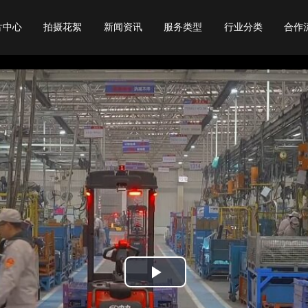
片中心
拍摄花絮
新闻资讯
服务类型
行业分类
合作
行业常识
宣传片
旅游宣传片
视频资讯
产品广告
教育宣传片
视频赏析
动画制作
餐饮宣传片
公司动态
会议开场
物流宣传片
专题纪录片
展会会议视频
年会视频
城市宣传片
校招宣传片
Play