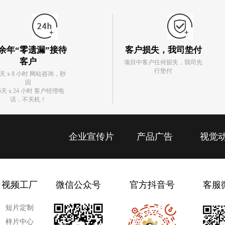
余年“零遗漏”接待
客户损失，我司垫付
客户
项目中客户任何损失，我司先
行垫付
5天 x 8 小时 网站咨询，秒
回
5天 x 24 小时 客户经理电
话，不关机！
企业宣传片
产品广告
视觉
视频工厂
微信公众号
官方抖音号
客服
短片定制
样片中心