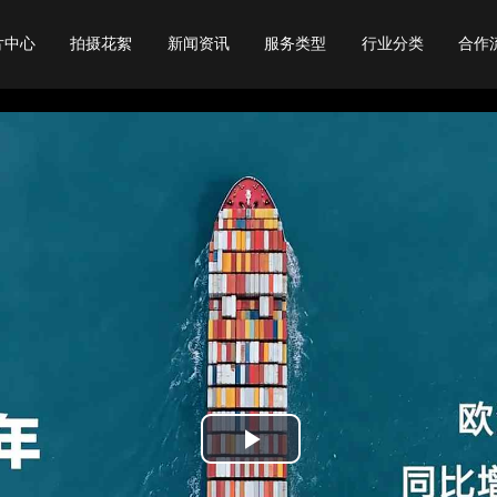
片中心
拍摄花絮
新闻资讯
服务类型
行业分类
合作
行业常识
宣传片
旅游宣传片
视频资讯
产品广告
教育宣传片
视频赏析
动画制作
餐饮宣传片
公司动态
会议开场
物流宣传片
专题纪录片
展会会议视频
年会视频
城市宣传片
校招宣传片
Play