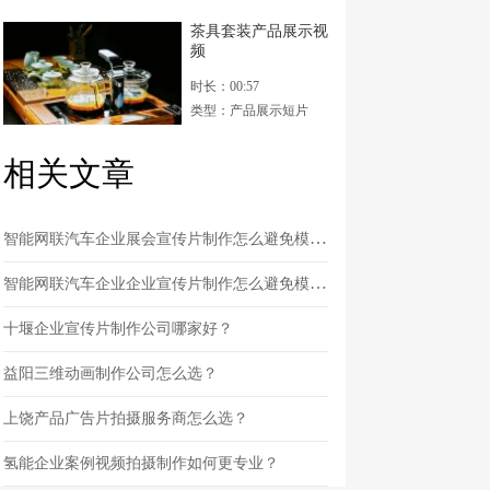
茶具套装产品展示视
频
时长：00:57
类型：产品展示短片
相关文章
智能网联汽车企业展会宣传片制作怎么避免模板感？
智能网联汽车企业企业宣传片制作怎么避免模板感？
十堰企业宣传片制作公司哪家好？
益阳三维动画制作公司怎么选？
上饶产品广告片拍摄服务商怎么选？
氢能企业案例视频拍摄制作如何更专业？