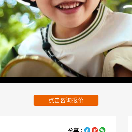
Video
点击咨询报价
分享：