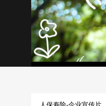
人保寿险-企业宣传片