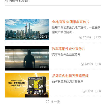
拍的很有感觉昂！
金地商置 集团形象宣传片
适用于集团形象及地产宣传，一直在探
索城市最优解决...
06:48
24509
23
汽车零配件企业宣传片
汽车零配件企业宣传片
24359
0
07:03
品牌联名剃须刀开箱视频
品牌联名剃须刀开箱视频
1860
0
00:28
换一批