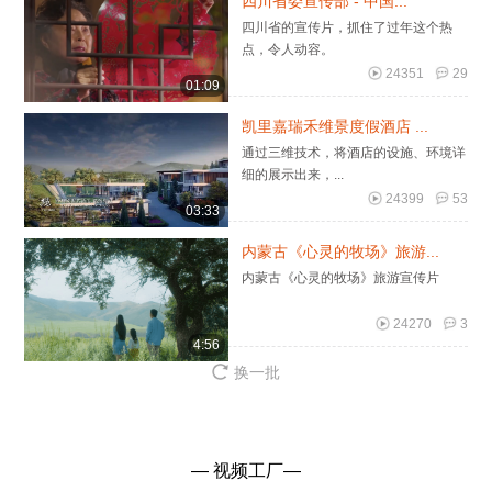
四川省委宣传部 - 中国...
四川省的宣传片，抓住了过年这个热
点，令人动容。
24351
29
01:09
凯里嘉瑞禾维景度假酒店 ...
通过三维技术，将酒店的设施、环境详
细的展示出来，...
24399
53
03:33
内蒙古《心灵的牧场》旅游...
内蒙古《心灵的牧场》旅游宣传片
24270
3
4:56
换一批
— 视频工厂—