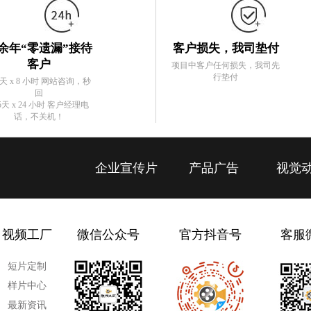
余年“零遗漏”接待
客户损失，我司垫付
客户
项目中客户任何损失，我司先
行垫付
5天 x 8 小时 网站咨询，秒
回
5天 x 24 小时 客户经理电
话，不关机！
企业宣传片
产品广告
视觉
视频工厂
微信公众号
官方抖音号
客服
短片定制
样片中心
最新资讯