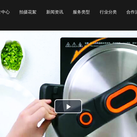
片中心
拍摄花絮
新闻资讯
服务类型
行业分类
合作
行业常识
宣传片
旅游宣传片
视频资讯
产品广告
教育宣传片
视频赏析
动画制作
餐饮宣传片
公司动态
会议开场
物流宣传片
专题纪录片
展会会议视频
年会视频
城市宣传片
校招宣传片
Play
Video