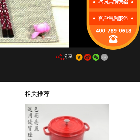
分享
相关推荐