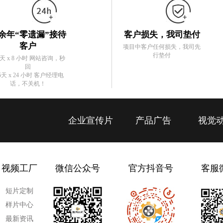
余年“零遗漏”接待
客户损失，我司垫付
客户
项目中客户任何损失，我司先
行垫付
5天 x 8 小时 网站咨询，秒
回
5天 x 24 小时 客户经理电
话，不关机！
企业宣传片
产品广告
视觉
视频工厂
微信公众号
官方抖音号
客服
短片定制
样片中心
最新资讯