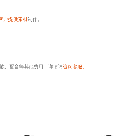
客户提供素材
制作。
旅、配音等其他费用，详情请
咨询客服。