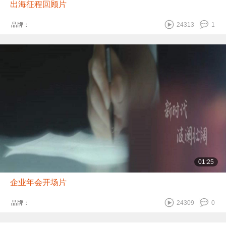
出海征程回顾片
品牌：
24313
1
01:25
企业年会开场片
品牌：
24309
0